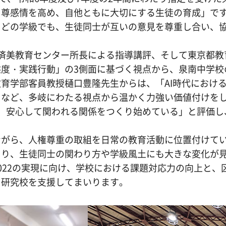
自尊感情を高め、自他ともに大切にする生徒の育成」で
どの学級でも、生徒同士が互いの意見を尊重し合い、協
済美教育センター所長による指導講評、そして東京都教
度・実践行動」の3側面に基づく視点から、泉南中学校
育学部客員教授樋口豊隆先生からは、「AI時代におけ
」など、多岐にわたる視点から温かく力強い価値付けを
、安心して関われる関係をつくり始めている」と評価し
ながら、人権尊重の取組を日常の教育活動に位置付けて
より、生徒同士の関わり方や学級風土にも大きな変化が
022の実現に向け、学校における課題対応力の向上と、
う研究校を支援してまいります。