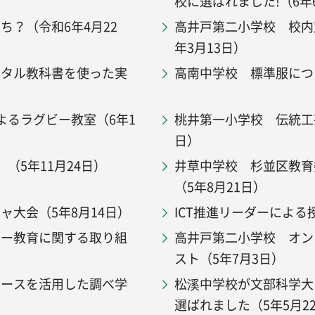
校に選ばれました!（6年
？（令和6年4月22
高井戸第二小学校 校内
年3月13日）
ジタル教科書を使った実
高南中学校 標準服につ
よるラグビー教室（6年1
桃井第一小学校 伝統工芸
日）
（5年11月24日）
井草中学校 杉並区教育
（5年8月21日）
大会（5年8月14日）
ICT推進リーダーによる
シー教育に関する取り組
高井戸第二小学校 オン
スト（5年7月3日）
ベースを活用した調べ学
松溪中学校が文部科学大
選ばれました（5年5月2